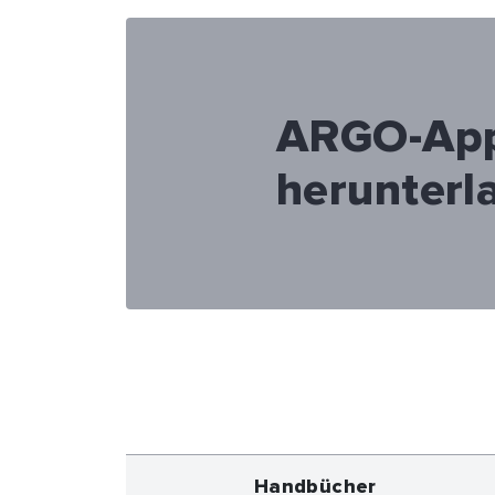
ARGO-Ap
herunterl
Handbücher