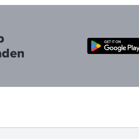
p
aden