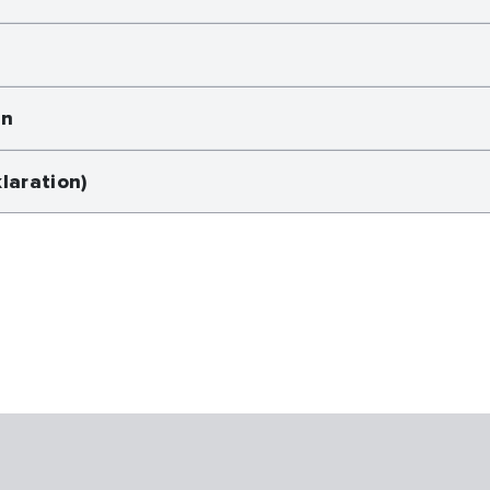
en
laration)