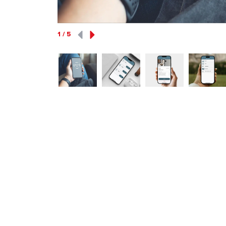
1
/
5