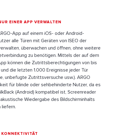
NUR EINER APP VERWALTEN
r ARGO-App auf einem iOS- oder Android-
tzer alle Türen mit Geräten von ISEO der
erwalten, überwachen und öffnen, ohne weitere
etverbindung zu benötigen. Mittels der auf dem
App können die Zutrittsberechtigungen von bis
und die letzten 1.000 Ereignisse jeder Tür
te, unbefugte Zutrittsversuche usw.). ARGO
keit für blinde oder sehbehinderte Nutzer, da es
alkBack (Android) kompatibel ist, Screenreader
 akustische Wiedergabe des Bildschirminhalts
 liefern.
 KONNEKTIVITÄT