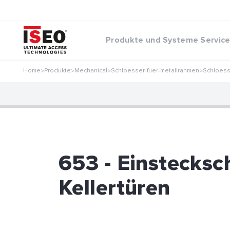
Produkte und Systeme
Servic
Home
Produkte
Mechanical
Schloesser-fuer-metallrahmen
Schloess
>
>
>
>
653 - Einstecksc
Kellertüren