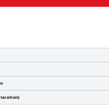
en
laration)