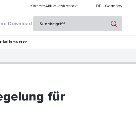
Karriere
Aktuelles
Kontakt
DE
-
Germany
und Download
r-kellertueren
egelung für