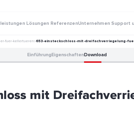
eleistungen
Lösungen
Referenzen
Unternehmen
Support 
er-fuer-kellertueren
653-einsteckschloss-mit-dreifachverriegelung-fue
>
Einführung
Eigenschaften
Download
hloss mit Dreifachverri