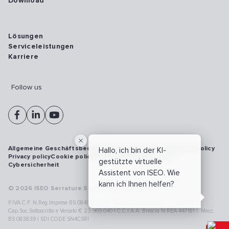
Download
Lösungen
Serviceleistungen
Karriere
Follow us
Allgemeine Geschäftsbedingungen
Vulnerability disclosure policy
Hallo, ich bin der KI-
Privacy policy
Cookie policy
Model 231
Whistleblowing
gestützte virtuelle
Cybersicherheit
Assistent von ISEO. Wie
kann ich Ihnen helfen?
© 2026 ISEO Serrature S.p.A. All right reserved
P.IVA C.F. N.Reg.Imprese BS 08499190018 | Cap.Soc.Deliberato € 24.340.965 |
Cap.Soc.Sottoscritto e Versato € 23.969.040 | C.C.I.A.A. Brescia N.REA 447181 |. Mecc.
BS 083839 | SDI CODE SN4CSRI