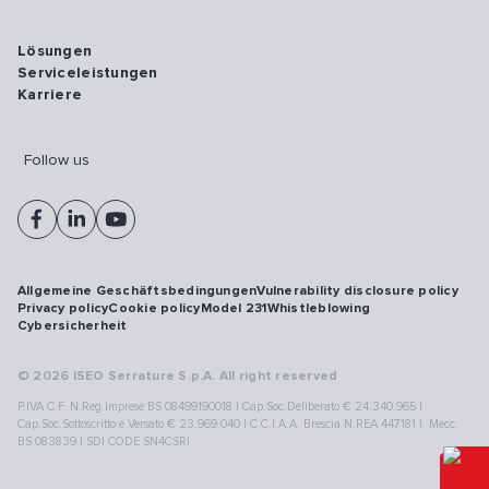
Lösungen
Serviceleistungen
Karriere
Follow us
Allgemeine Geschäftsbedingungen
Vulnerability disclosure policy
Privacy policy
Cookie policy
Model 231
Whistleblowing
Cybersicherheit
© 2026 ISEO Serrature S.p.A. All right reserved
P.IVA C.F. N.Reg.Imprese BS 08499190018 | Cap.Soc.Deliberato € 24.340.965 |
Cap.Soc.Sottoscritto e Versato € 23.969.040 | C.C.I.A.A. Brescia N.REA 447181 |. Mecc.
BS 083839 | SDI CODE SN4CSRI