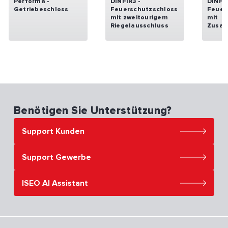
Performa -
DINFIR3 -
DINFIR
Getriebeschloss
Feuerschutzschloss
Feuer
mit zweitourigem
mit
Riegelausschluss
Zusat
Benötigen Sie Unterstützung?
Support Kunden
Support Gewerbe
ISEO AI Assistant