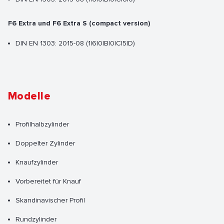
F6 Extra und F6 Extra S (compact version)
DIN EN 1303: 2015-08 (1|6|0|B|0|C|5|D)
Modelle
Profilhalbzylinder
Doppelter Zylinder
Knaufzylinder
Vorbereitet für Knauf
Skandinavischer Profil
Rundzylinder