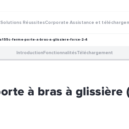
Solutions
Réussites
Corporate
Assistance et télécharge
Is155c-ferme-porte-a-bras-a-glissiere-force-2-4
Introduction
Fonctionnalités
Téléchargement
rte à bras à glissière 