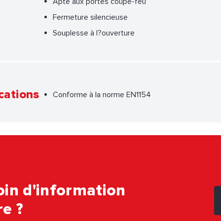
Apte aux portes coupe-feu
Fermeture silencieuse
Souplesse à l?ouverture
cations
Conforme à la norme EN1154
in d'information
e ?