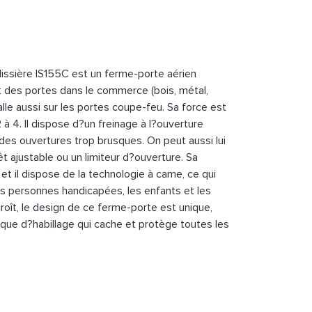
lissière IS155C est un ferme-porte aérien
t des portes dans le commerce (bois, métal,
talle aussi sur les portes coupe-feu. Sa force est
2 à 4. Il dispose d?un freinage à l?ouverture
 des ouvertures trop brusques. On peut aussi lui
êt ajustable ou un limiteur d?ouverture. Sa
et il dispose de la technologie à came, ce qui
les personnes handicapées, les enfants et les
oît, le design de ce ferme-porte est unique,
ue d?habillage qui cache et protège toutes les