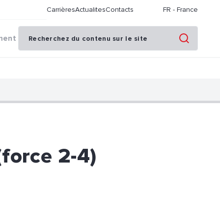
Carrières
Actualites
Contacts
FR
-
France
ment
(force 2-4)