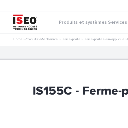
Produits et systèmes
Services
Home
Produits
Mechanical
Ferme-porte
Ferme-portes-en-applique
>
>
>
>
>
IS155C - Ferme-po