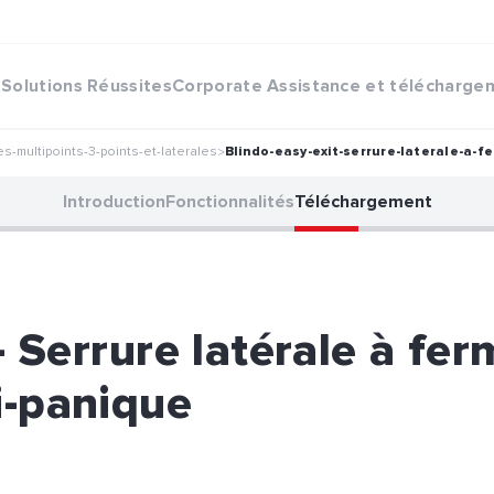
Solutions
Réussites
Corporate
Assistance et télécharge
es-multipoints-3-points-et-laterales
Blindo-easy-exit-serrure-laterale-a-
>
Introduction
Fonctionnalités
Téléchargement
- Serrure latérale à fe
i-panique