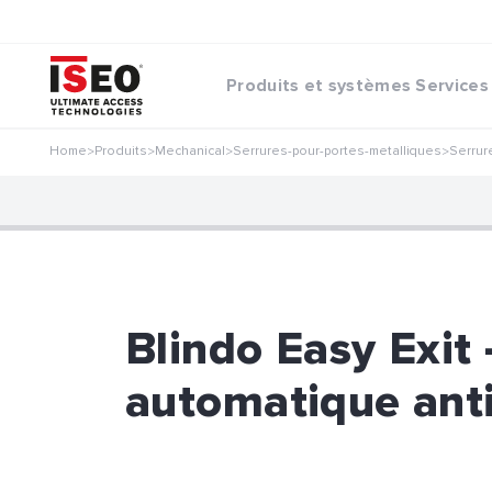
Produits et systèmes
Services
Home
Produits
Mechanical
Serrures-pour-portes-metalliques
Serrur
>
>
>
>
Blindo Easy Exit 
automatique ant