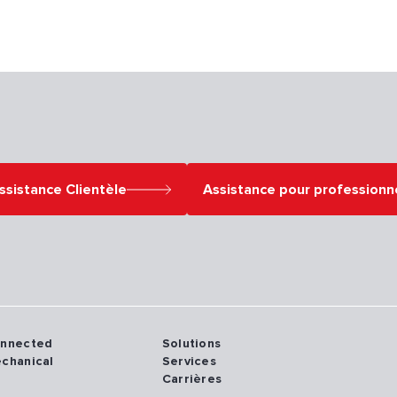
ssistance Clientèle
Assistance pour professionn
onnected
Solutions
echanical
Services
Carrières