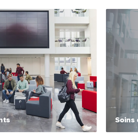
nts
Soins 