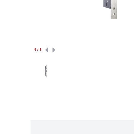
1
/
1