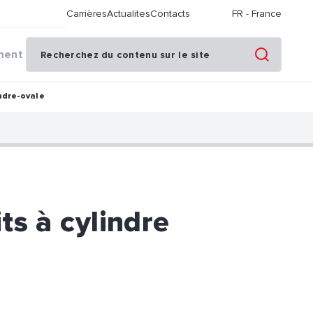
Carrières
Actualites
Contacts
FR
-
France
ment
ndre-ovale
ts à cylindre