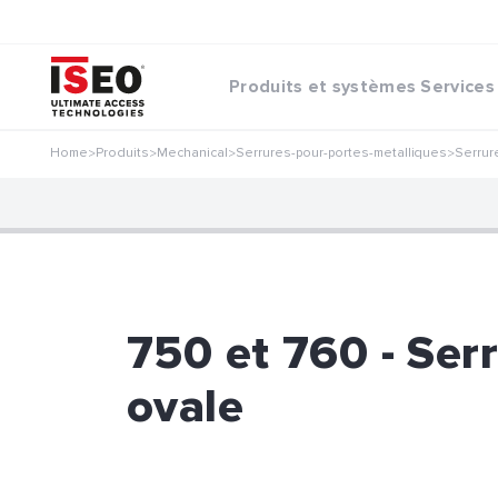
Produits et systèmes
Services
Home
Produits
Mechanical
Serrures-pour-portes-metalliques
Serrure
>
>
>
>
750 et 760 - Serr
ovale