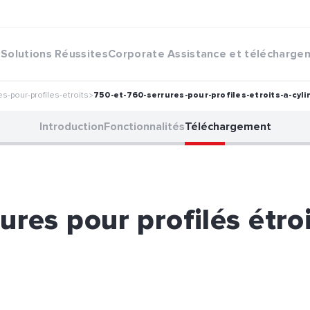
Solutions
Réussites
Corporate
Assistance et télécharge
s-pour-profiles-etroits
750-et-760-serrures-pour-profiles-etroits-a-cyli
>
Introduction
Fonctionnalités
Téléchargement
ures pour profilés étroi