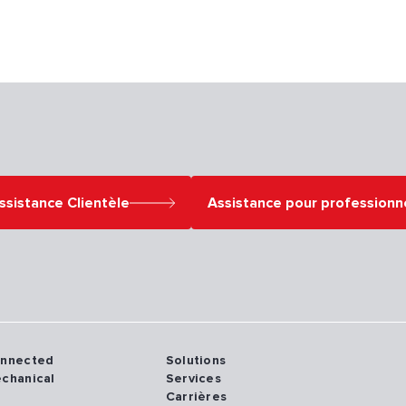
ssistance Clientèle
Assistance pour professionn
onnected
Solutions
echanical
Services
Carrières