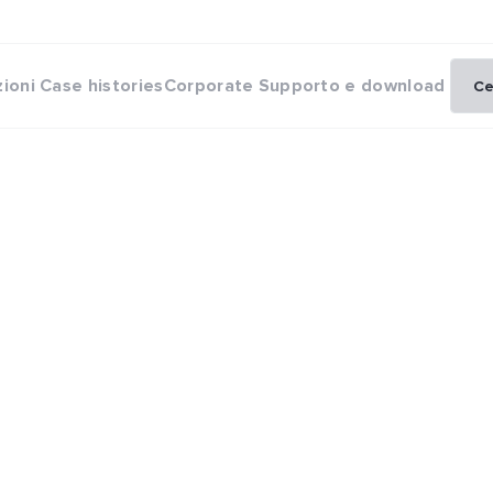
zioni
Case histories
Corporate
Supporto e download