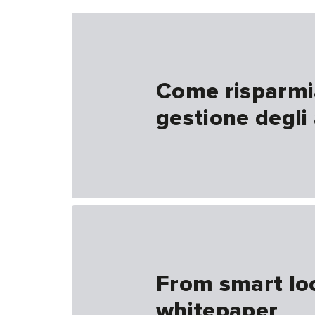
Come risparmia
gestione degli
From smart lock
whitepaper