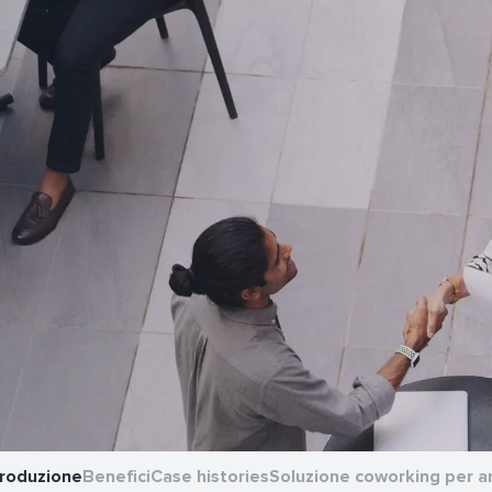
troduzione
Benefici
Case histories
Soluzione coworking per a