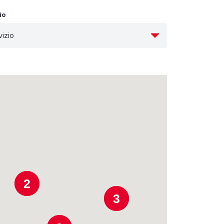
io
2
3