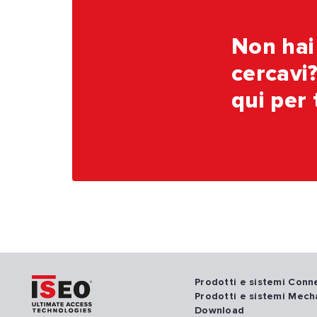
Bernardi Francesco
Non hai
Via Pilade Bronzetti, 4 35138 Padova
cercavi?
Tel. 049-8719874
qui per 
Bitifer s.n.c.
Via Monte Resegone, 7 20020 Arese (MI) Tel. 02
9381274
Blulock
Prodotti e sistemi Con
Prodotti e sistemi Mech
Download