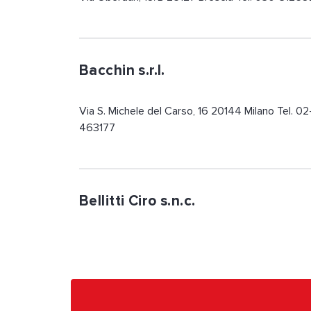
Bacchin s.r.l.
Via S. Michele del Carso, 16 20144 Milano Tel. 02
463177
Bellitti Ciro s.n.c.
Viale Cirene, 22 20135 Milano Tel. 02-55184048