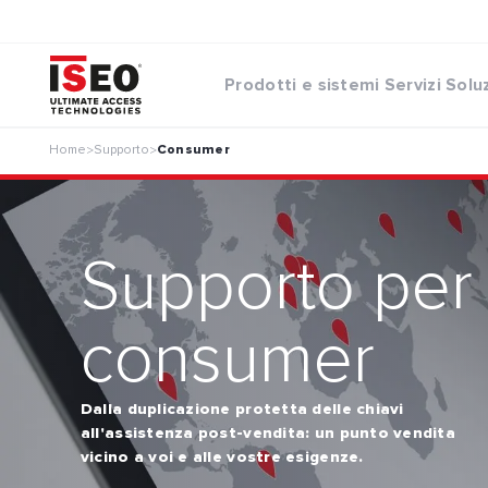
Prodotti e sistemi
Servizi
Solu
Home
Supporto
Consumer
>
>
Supporto per
consumer
Dalla duplicazione protetta delle chiavi
all'assistenza post-vendita: un punto vendita
vicino a voi e alle vostre esigenze.