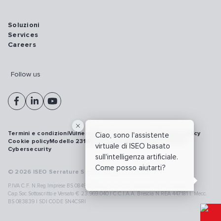
Soluzioni
Services
Careers
Follow us
Termini e condizioni
Vulnerability disclosure policy
Privacy policy
Ciao, sono l'assistente
Cookie policy
Modello 231
Whistleblowing
Richiamo prodotti
virtuale di ISEO basato
Cybersecurity
sull'intelligenza artificiale.
Come posso aiutarti?
© 2026 ISEO Serrature S.p.A. All right reserved
P.IVA C.F. N.Reg.Imprese BS 08499190018 | Cap.Soc.Deliberato € 24.340.965 |
Cap.Soc.Sottoscritto e Versato € 23.969.040 | C.C.I.A.A. Brescia N.REA 447181 |. Mecc.
BS 083839 | SDI CODE SN4CSRI