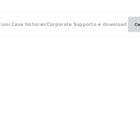
zioni
Case histories
Corporate
Supporto e download