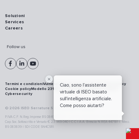
Soluzioni
Services
Careers
Follow us
Termini e condizioni
Vulnerability disclosure policy
Privacy policy
Ciao, sono l'assistente
Cookie policy
Modello 231
Whistleblowing
Richiamo prodotti
virtuale di ISEO basato
Cybersecurity
sull'intelligenza artificiale.
Come posso aiutarti?
© 2026 ISEO Serrature S.p.A. All right reserved
P.IVA C.F. N.Reg.Imprese BS 08499190018 | Cap.Soc.Deliberato € 24.340.965 |
Cap.Soc.Sottoscritto e Versato € 23.969.040 | C.C.I.A.A. Brescia N.REA 447181 |. Mecc.
BS 083839 | SDI CODE SN4CSRI