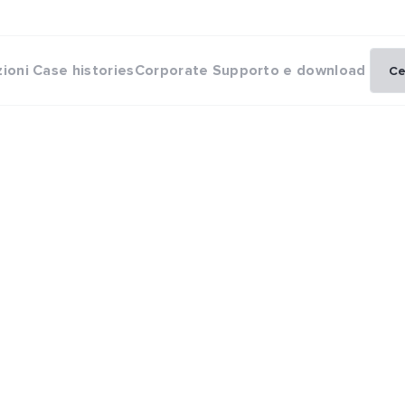
zioni
Case histories
Corporate
Supporto e download