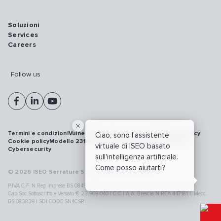
Soluzioni
Services
Careers
Follow us
Termini e condizioni
Vulnerability disclosure policy
Privacy policy
Ciao, sono l'assistente
Cookie policy
Modello 231
Whistleblowing
Richiamo prodotti
virtuale di ISEO basato
Cybersecurity
sull'intelligenza artificiale.
Come posso aiutarti?
© 2026 ISEO Serrature S.p.A. All right reserved
P.IVA C.F. N.Reg.Imprese BS 08499190018 | Cap.Soc.Deliberato € 24.340.965 |
Cap.Soc.Sottoscritto e Versato € 23.969.040 | C.C.I.A.A. Brescia N.REA 447181 |. Mecc.
BS 083839 | SDI CODE SN4CSRI