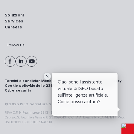
Soluzioni
Services
Careers
Follow us
Termini e condizioni
Vulnerability disclosure policy
Privacy policy
Ciao, sono l'assistente
Cookie policy
Modello 231
Whistleblowing
Richiamo prodotti
virtuale di ISEO basato
Cybersecurity
sull'intelligenza artificiale.
Come posso aiutarti?
© 2026 ISEO Serrature S.p.A. All right reserved
P.IVA C.F. N.Reg.Imprese BS 08499190018 | Cap.Soc.Deliberato € 24.340.965 |
Cap.Soc.Sottoscritto e Versato € 23.969.040 | C.C.I.A.A. Brescia N.REA 447181 |. Mecc.
BS 083839 | SDI CODE SN4CSRI