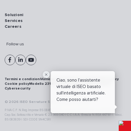
Soluzioni
Services
Careers
Follow us
Termini e condizioni
Vulnerability disclosure policy
Privacy policy
Ciao, sono l'assistente
Cookie policy
Modello 231
Whistleblowing
Richiamo prodotti
virtuale di ISEO basato
Cybersecurity
sull'intelligenza artificiale.
Come posso aiutarti?
© 2026 ISEO Serrature S.p.A. All right reserved
P.IVA C.F. N.Reg.Imprese BS 08499190018 | Cap.Soc.Deliberato € 24.340.965 |
Cap.Soc.Sottoscritto e Versato € 23.969.040 | C.C.I.A.A. Brescia N.REA 447181 |. Mecc.
BS 083839 | SDI CODE SN4CSRI