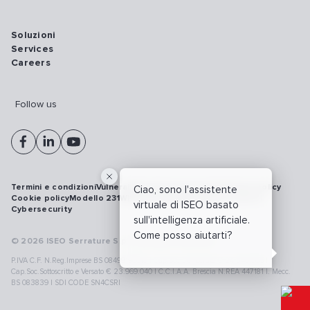
Soluzioni
Services
Careers
Follow us
Termini e condizioni
Vulnerability disclosure policy
Privacy policy
Ciao, sono l'assistente
Cookie policy
Modello 231
Whistleblowing
Richiamo prodotti
virtuale di ISEO basato
Cybersecurity
sull'intelligenza artificiale.
Come posso aiutarti?
© 2026 ISEO Serrature S.p.A. All right reserved
P.IVA C.F. N.Reg.Imprese BS 08499190018 | Cap.Soc.Deliberato € 24.340.965 |
Cap.Soc.Sottoscritto e Versato € 23.969.040 | C.C.I.A.A. Brescia N.REA 447181 |. Mecc.
BS 083839 | SDI CODE SN4CSRI