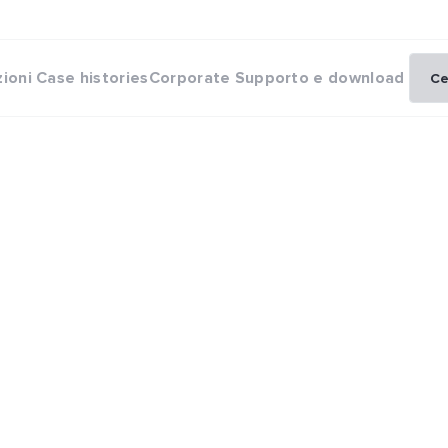
zioni
Case histories
Corporate
Supporto e download