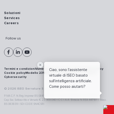
Soluzioni
Services
Careers
Follow us
Termini e condizioni
Vulnerability disclosure policy
Privacy policy
Ciao, sono l'assistente
Cookie policy
Modello 231
Whistleblowing
Richiamo prodotti
virtuale di ISEO basato
Cybersecurity
sull'intelligenza artificiale.
Come posso aiutarti?
© 2026 ISEO Serrature S.p.A. All right reserved
P.IVA C.F. N.Reg.Imprese BS 08499190018 | Cap.Soc.Deliberato € 24.340.965 |
Cap.Soc.Sottoscritto e Versato € 23.969.040 | C.C.I.A.A. Brescia N.REA 447181 |. Mecc.
BS 083839 | SDI CODE SN4CSRI