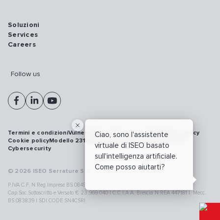
Soluzioni
Services
Careers
Follow us
Termini e condizioni
Vulnerability disclosure policy
Privacy policy
Ciao, sono l'assistente
Cookie policy
Modello 231
Whistleblowing
Richiamo prodotti
virtuale di ISEO basato
Cybersecurity
sull'intelligenza artificiale.
Come posso aiutarti?
© 2026 ISEO Serrature S.p.A. All right reserved
P.IVA C.F. N.Reg.Imprese BS 08499190018 | Cap.Soc.Deliberato € 24.340.965 |
Cap.Soc.Sottoscritto e Versato € 23.969.040 | C.C.I.A.A. Brescia N.REA 447181 |. Mecc.
BS 083839 | SDI CODE SN4CSRI