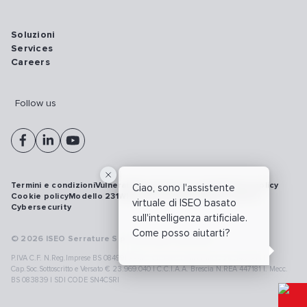
Soluzioni
Services
Careers
Follow us
Termini e condizioni
Vulnerability disclosure policy
Privacy policy
Ciao, sono l'assistente
Cookie policy
Modello 231
Whistleblowing
Richiamo prodotti
virtuale di ISEO basato
Cybersecurity
sull'intelligenza artificiale.
Come posso aiutarti?
© 2026 ISEO Serrature S.p.A. All right reserved
P.IVA C.F. N.Reg.Imprese BS 08499190018 | Cap.Soc.Deliberato € 24.340.965 |
Cap.Soc.Sottoscritto e Versato € 23.969.040 | C.C.I.A.A. Brescia N.REA 447181 |. Mecc.
BS 083839 | SDI CODE SN4CSRI