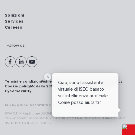
Soluzioni
Services
Careers
Follow us
Termini e condizioni
Vulnerability disclosure policy
Privacy policy
Ciao, sono l'assistente
Cookie policy
Modello 231
Whistleblowing
Richiamo prodotti
virtuale di ISEO basato
Cybersecurity
sull'intelligenza artificiale.
Come posso aiutarti?
© 2026 ISEO Serrature S.p.A. All right reserved
P.IVA C.F. N.Reg.Imprese BS 08499190018 | Cap.Soc.Deliberato € 24.340.965 |
Cap.Soc.Sottoscritto e Versato € 23.969.040 | C.C.I.A.A. Brescia N.REA 447181 |. Mecc.
BS 083839 | SDI CODE SN4CSRI