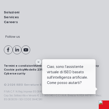
Soluzioni
Services
Careers
Follow us
Termini e condizioni
Vulnerability disclosure policy
Privacy policy
Ciao, sono l'assistente
Cookie policy
Modello 231
Whistleblowing
Richiamo prodotti
virtuale di ISEO basato
Cybersecurity
sull'intelligenza artificiale.
Come posso aiutarti?
© 2026 ISEO Serrature S.p.A. All right reserved
P.IVA C.F. N.Reg.Imprese BS 08499190018 | Cap.Soc.Deliberato € 24.340.965 |
Cap.Soc.Sottoscritto e Versato € 23.969.040 | C.C.I.A.A. Brescia N.REA 447181 |. Mecc.
BS 083839 | SDI CODE SN4CSRI