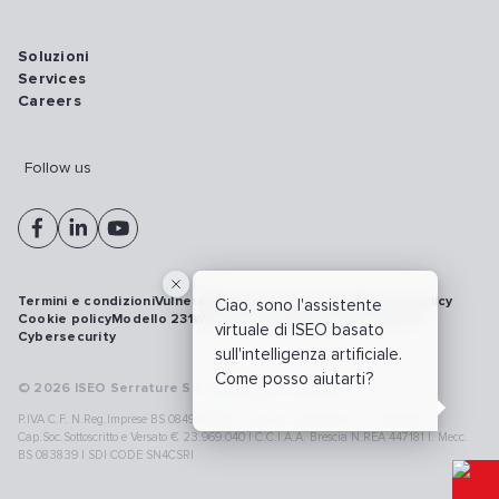
Soluzioni
Services
Careers
Follow us
Termini e condizioni
Vulnerability disclosure policy
Privacy policy
Ciao, sono l'assistente
Cookie policy
Modello 231
Whistleblowing
Richiamo prodotti
virtuale di ISEO basato
Cybersecurity
sull'intelligenza artificiale.
Come posso aiutarti?
© 2026 ISEO Serrature S.p.A. All right reserved
P.IVA C.F. N.Reg.Imprese BS 08499190018 | Cap.Soc.Deliberato € 24.340.965 |
Cap.Soc.Sottoscritto e Versato € 23.969.040 | C.C.I.A.A. Brescia N.REA 447181 |. Mecc.
BS 083839 | SDI CODE SN4CSRI