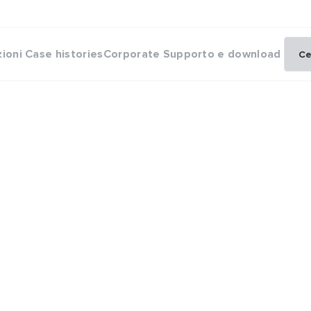
zioni
Case histories
Corporate
Supporto e download