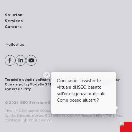
Soluzioni
Services
Careers
Follow us
Termini e condizioni
Vulnerability disclosure policy
Privacy policy
Ciao, sono l'assistente
Cookie policy
Modello 231
Whistleblowing
Richiamo prodotti
virtuale di ISEO basato
Cybersecurity
sull'intelligenza artificiale.
Come posso aiutarti?
© 2026 ISEO Serrature S.p.A. All right reserved
P.IVA C.F. N.Reg.Imprese BS 08499190018 | Cap.Soc.Deliberato € 24.340.965 |
Cap.Soc.Sottoscritto e Versato € 23.969.040 | C.C.I.A.A. Brescia N.REA 447181 |. Mecc.
BS 083839 | SDI CODE SN4CSRI