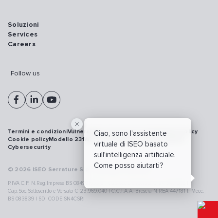
Soluzioni
Services
Careers
Follow us
Termini e condizioni
Vulnerability disclosure policy
Privacy policy
Ciao, sono l'assistente
Cookie policy
Modello 231
Whistleblowing
Richiamo prodotti
virtuale di ISEO basato
Cybersecurity
sull'intelligenza artificiale.
Come posso aiutarti?
© 2026 ISEO Serrature S.p.A. All right reserved
P.IVA C.F. N.Reg.Imprese BS 08499190018 | Cap.Soc.Deliberato € 24.340.965 |
Cap.Soc.Sottoscritto e Versato € 23.969.040 | C.C.I.A.A. Brescia N.REA 447181 |. Mecc.
BS 083839 | SDI CODE SN4CSRI