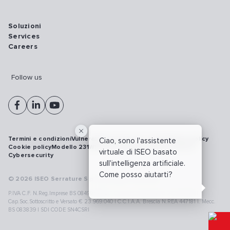
Soluzioni
Services
Careers
Follow us
Termini e condizioni
Vulnerability disclosure policy
Privacy policy
Ciao, sono l'assistente
Cookie policy
Modello 231
Whistleblowing
Richiamo prodotti
virtuale di ISEO basato
Cybersecurity
sull'intelligenza artificiale.
Come posso aiutarti?
© 2026 ISEO Serrature S.p.A. All right reserved
P.IVA C.F. N.Reg.Imprese BS 08499190018 | Cap.Soc.Deliberato € 24.340.965 |
Cap.Soc.Sottoscritto e Versato € 23.969.040 | C.C.I.A.A. Brescia N.REA 447181 |. Mecc.
BS 083839 | SDI CODE SN4CSRI