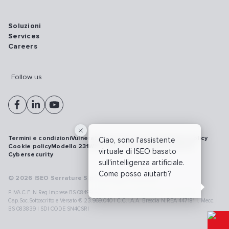
Soluzioni
Services
Careers
Follow us
Termini e condizioni
Vulnerability disclosure policy
Privacy policy
Ciao, sono l'assistente
Cookie policy
Modello 231
Whistleblowing
Richiamo prodotti
virtuale di ISEO basato
Cybersecurity
sull'intelligenza artificiale.
Come posso aiutarti?
© 2026 ISEO Serrature S.p.A. All right reserved
P.IVA C.F. N.Reg.Imprese BS 08499190018 | Cap.Soc.Deliberato € 24.340.965 |
Cap.Soc.Sottoscritto e Versato € 23.969.040 | C.C.I.A.A. Brescia N.REA 447181 |. Mecc.
BS 083839 | SDI CODE SN4CSRI