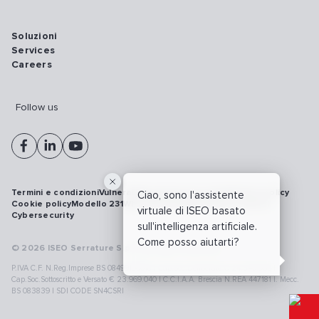
Soluzioni
Services
Careers
Follow us
Termini e condizioni
Vulnerability disclosure policy
Privacy policy
Ciao, sono l'assistente
Cookie policy
Modello 231
Whistleblowing
Richiamo prodotti
virtuale di ISEO basato
Cybersecurity
sull'intelligenza artificiale.
Come posso aiutarti?
© 2026 ISEO Serrature S.p.A. All right reserved
P.IVA C.F. N.Reg.Imprese BS 08499190018 | Cap.Soc.Deliberato € 24.340.965 |
Cap.Soc.Sottoscritto e Versato € 23.969.040 | C.C.I.A.A. Brescia N.REA 447181 |. Mecc.
BS 083839 | SDI CODE SN4CSRI