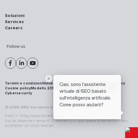
Soluzioni
Services
Careers
Follow us
Termini e condizioni
Vulnerability disclosure policy
Privacy policy
Ciao, sono l'assistente
Cookie policy
Modello 231
Whistleblowing
Richiamo prodotti
virtuale di ISEO basato
Cybersecurity
sull'intelligenza artificiale.
Come posso aiutarti?
© 2026 ISEO Serrature S.p.A. All right reserved
P.IVA C.F. N.Reg.Imprese BS 08499190018 | Cap.Soc.Deliberato € 24.340.965 |
Cap.Soc.Sottoscritto e Versato € 23.969.040 | C.C.I.A.A. Brescia N.REA 447181 |. Mecc.
BS 083839 | SDI CODE SN4CSRI