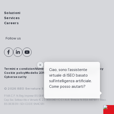
Soluzioni
Services
Careers
Follow us
Termini e condizioni
Vulnerability disclosure policy
Privacy policy
Ciao, sono l'assistente
Cookie policy
Modello 231
Whistleblowing
Richiamo prodotti
virtuale di ISEO basato
Cybersecurity
sull'intelligenza artificiale.
Come posso aiutarti?
© 2026 ISEO Serrature S.p.A. All right reserved
P.IVA C.F. N.Reg.Imprese BS 08499190018 | Cap.Soc.Deliberato € 24.340.965 |
Cap.Soc.Sottoscritto e Versato € 23.969.040 | C.C.I.A.A. Brescia N.REA 447181 |. Mecc.
BS 083839 | SDI CODE SN4CSRI