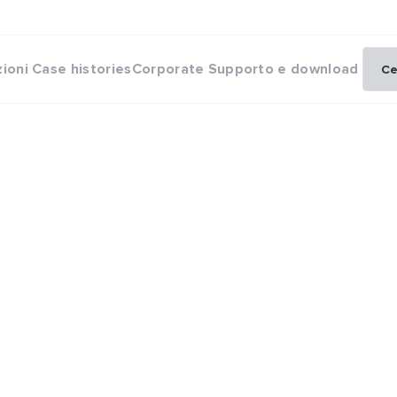
zioni
Case histories
Corporate
Supporto e download