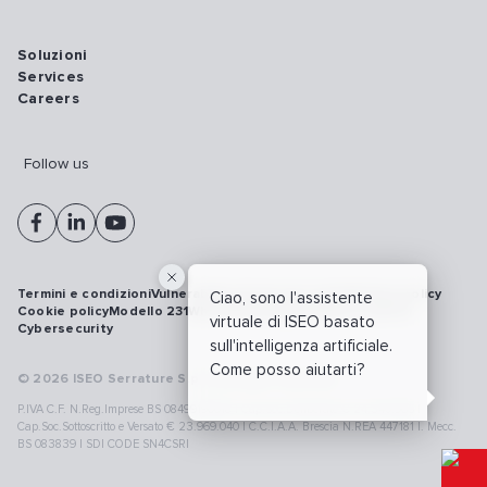
Soluzioni
Services
Careers
Follow us
Termini e condizioni
Vulnerability disclosure policy
Privacy policy
Ciao, sono l'assistente
Cookie policy
Modello 231
Whistleblowing
Richiamo prodotti
virtuale di ISEO basato
Cybersecurity
sull'intelligenza artificiale.
Come posso aiutarti?
© 2026 ISEO Serrature S.p.A. All right reserved
P.IVA C.F. N.Reg.Imprese BS 08499190018 | Cap.Soc.Deliberato € 24.340.965 |
Cap.Soc.Sottoscritto e Versato € 23.969.040 | C.C.I.A.A. Brescia N.REA 447181 |. Mecc.
BS 083839 | SDI CODE SN4CSRI