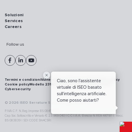
Soluzioni
Services
Careers
Follow us
Termini e condizioni
Vulnerability disclosure policy
Privacy policy
Ciao, sono l'assistente
Cookie policy
Modello 231
Whistleblowing
Richiamo prodotti
virtuale di ISEO basato
Cybersecurity
sull'intelligenza artificiale.
Come posso aiutarti?
© 2026 ISEO Serrature S.p.A. All right reserved
P.IVA C.F. N.Reg.Imprese BS 08499190018 | Cap.Soc.Deliberato € 24.340.965 |
Cap.Soc.Sottoscritto e Versato € 23.969.040 | C.C.I.A.A. Brescia N.REA 447181 |. Mecc.
BS 083839 | SDI CODE SN4CSRI