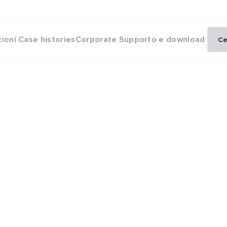
zioni
Case histories
Corporate
Supporto e download