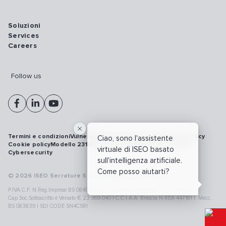
Soluzioni
Services
Careers
Follow us
Termini e condizioni
Vulnerability disclosure policy
Privacy policy
Ciao, sono l'assistente
Cookie policy
Modello 231
Whistleblowing
Richiamo prodotti
virtuale di ISEO basato
Cybersecurity
sull'intelligenza artificiale.
Come posso aiutarti?
© 2026 ISEO Serrature S.p.A. All right reserved
P.IVA C.F. N.Reg.Imprese BS 08499190018 | Cap.Soc.Deliberato € 24.340.965 |
Cap.Soc.Sottoscritto e Versato € 23.969.040 | C.C.I.A.A. Brescia N.REA 447181 |. Mecc.
BS 083839 | SDI CODE SN4CSRI