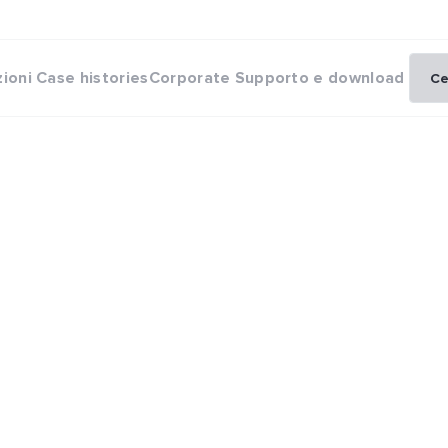
zioni
Case histories
Corporate
Supporto e download