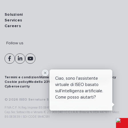
Soluzioni
Services
Careers
Follow us
Termini e condizioni
Vulnerability disclosure policy
Privacy policy
Ciao, sono l'assistente
Cookie policy
Modello 231
Whistleblowing
Richiamo prodotti
virtuale di ISEO basato
Cybersecurity
sull'intelligenza artificiale.
Come posso aiutarti?
© 2026 ISEO Serrature S.p.A. All right reserved
P.IVA C.F. N.Reg.Imprese BS 08499190018 | Cap.Soc.Deliberato € 24.340.965 |
Cap.Soc.Sottoscritto e Versato € 23.969.040 | C.C.I.A.A. Brescia N.REA 447181 |. Mecc.
BS 083839 | SDI CODE SN4CSRI