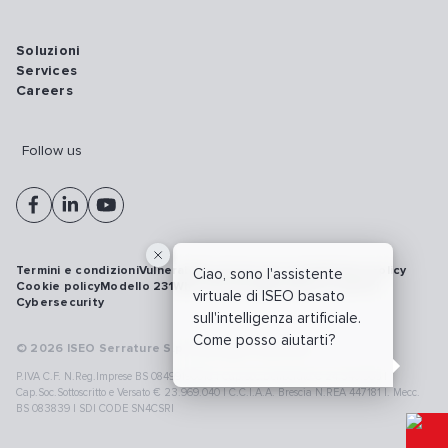
Soluzioni
Services
Careers
Follow us
Termini e condizioni
Vulnerability disclosure policy
Privacy policy
Ciao, sono l'assistente
Cookie policy
Modello 231
Whistleblowing
Richiamo prodotti
virtuale di ISEO basato
Cybersecurity
sull'intelligenza artificiale.
Come posso aiutarti?
© 2026 ISEO Serrature S.p.A. All right reserved
P.IVA C.F. N.Reg.Imprese BS 08499190018 | Cap.Soc.Deliberato € 24.340.965 |
Cap.Soc.Sottoscritto e Versato € 23.969.040 | C.C.I.A.A. Brescia N.REA 447181 |. Mecc.
BS 083839 | SDI CODE SN4CSRI