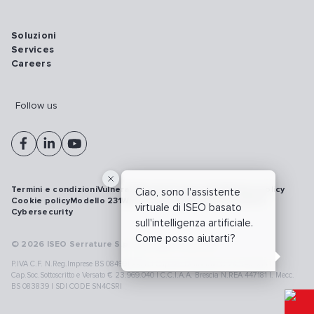
Soluzioni
Services
Careers
Follow us
Termini e condizioni
Vulnerability disclosure policy
Privacy policy
Ciao, sono l'assistente
Cookie policy
Modello 231
Whistleblowing
Richiamo prodotti
virtuale di ISEO basato
Cybersecurity
sull'intelligenza artificiale.
Come posso aiutarti?
© 2026 ISEO Serrature S.p.A. All right reserved
P.IVA C.F. N.Reg.Imprese BS 08499190018 | Cap.Soc.Deliberato € 24.340.965 |
Cap.Soc.Sottoscritto e Versato € 23.969.040 | C.C.I.A.A. Brescia N.REA 447181 |. Mecc.
BS 083839 | SDI CODE SN4CSRI