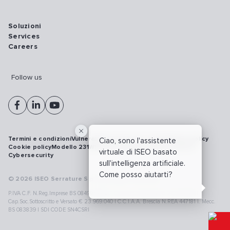
Soluzioni
Services
Careers
Follow us
Termini e condizioni
Vulnerability disclosure policy
Privacy policy
Ciao, sono l'assistente
Cookie policy
Modello 231
Whistleblowing
Richiamo prodotti
virtuale di ISEO basato
Cybersecurity
sull'intelligenza artificiale.
Come posso aiutarti?
© 2026 ISEO Serrature S.p.A. All right reserved
P.IVA C.F. N.Reg.Imprese BS 08499190018 | Cap.Soc.Deliberato € 24.340.965 |
Cap.Soc.Sottoscritto e Versato € 23.969.040 | C.C.I.A.A. Brescia N.REA 447181 |. Mecc.
BS 083839 | SDI CODE SN4CSRI