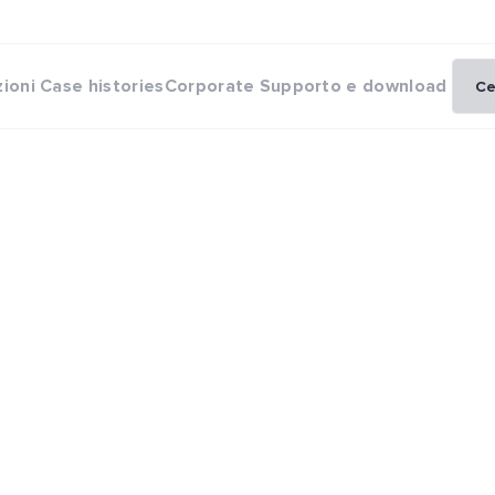
zioni
Case histories
Corporate
Supporto e download