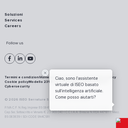
Soluzioni
Services
Careers
Follow us
Termini e condizioni
Vulnerability disclosure policy
Privacy policy
Ciao, sono l'assistente
Cookie policy
Modello 231
Whistleblowing
Richiamo prodotti
virtuale di ISEO basato
Cybersecurity
sull'intelligenza artificiale.
Come posso aiutarti?
© 2026 ISEO Serrature S.p.A. All right reserved
P.IVA C.F. N.Reg.Imprese BS 08499190018 | Cap.Soc.Deliberato € 24.340.965 |
Cap.Soc.Sottoscritto e Versato € 23.969.040 | C.C.I.A.A. Brescia N.REA 447181 |. Mecc.
BS 083839 | SDI CODE SN4CSRI