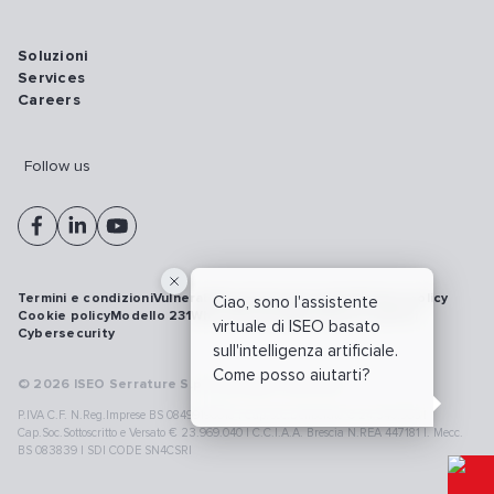
Soluzioni
Services
Careers
Follow us
Termini e condizioni
Vulnerability disclosure policy
Privacy policy
Ciao, sono l'assistente
Cookie policy
Modello 231
Whistleblowing
Richiamo prodotti
virtuale di ISEO basato
Cybersecurity
sull'intelligenza artificiale.
Come posso aiutarti?
© 2026 ISEO Serrature S.p.A. All right reserved
P.IVA C.F. N.Reg.Imprese BS 08499190018 | Cap.Soc.Deliberato € 24.340.965 |
Cap.Soc.Sottoscritto e Versato € 23.969.040 | C.C.I.A.A. Brescia N.REA 447181 |. Mecc.
BS 083839 | SDI CODE SN4CSRI