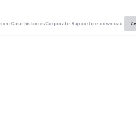
zioni
Case histories
Corporate
Supporto e download