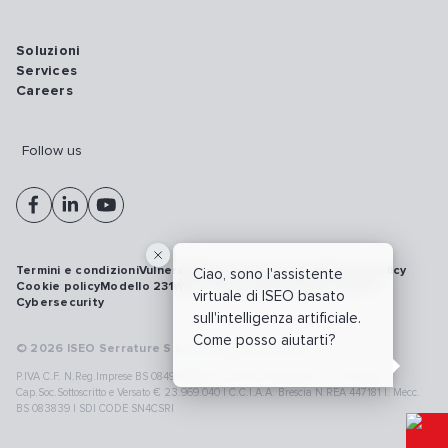
Soluzioni
Services
Careers
Follow us
Termini e condizioni
Vulnerability disclosure policy
Privacy policy
Ciao, sono l'assistente
Cookie policy
Modello 231
Whistleblowing
Richiamo prodotti
virtuale di ISEO basato
Cybersecurity
sull'intelligenza artificiale.
Come posso aiutarti?
© 2026 ISEO Serrature S.p.A. All right reserved
P.IVA C.F. N.Reg.Imprese BS 08499190018 | Cap.Soc.Deliberato € 24.340.965 |
Cap.Soc.Sottoscritto e Versato € 23.969.040 | C.C.I.A.A. Brescia N.REA 447181 |. Mecc.
BS 083839 | SDI CODE SN4CSRI