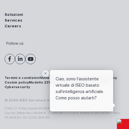
Soluzioni
Services
Careers
Follow us
Termini e condizioni
Vulnerability disclosure policy
Privacy policy
Ciao, sono l'assistente
Cookie policy
Modello 231
Whistleblowing
Richiamo prodotti
virtuale di ISEO basato
Cybersecurity
sull'intelligenza artificiale.
Come posso aiutarti?
© 2026 ISEO Serrature S.p.A. All right reserved
P.IVA C.F. N.Reg.Imprese BS 08499190018 | Cap.Soc.Deliberato € 24.340.965 |
Cap.Soc.Sottoscritto e Versato € 23.969.040 | C.C.I.A.A. Brescia N.REA 447181 |. Mecc.
BS 083839 | SDI CODE SN4CSRI